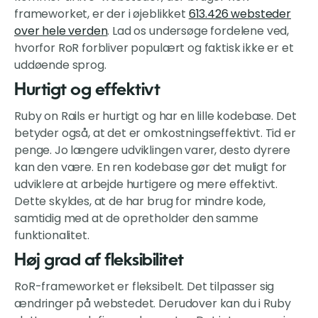
frameworket, er der i øjeblikket
613.426 websteder
over hele verden
. Lad os undersøge fordelene ved,
hvorfor RoR forbliver populært og faktisk ikke er et
uddøende sprog.
Hurtigt og effektivt
Ruby on Rails er hurtigt og har en lille kodebase. Det
betyder også, at det er omkostningseffektivt. Tid er
penge. Jo længere udviklingen varer, desto dyrere
kan den være. En ren kodebase gør det muligt for
udviklere at arbejde hurtigere og mere effektivt.
Dette skyldes, at de har brug for mindre kode,
samtidig med at de opretholder den samme
funktionalitet.
Høj grad af fleksibilitet
RoR-frameworket er fleksibelt. Det tilpasser sig
ændringer på webstedet. Derudover kan du i Ruby