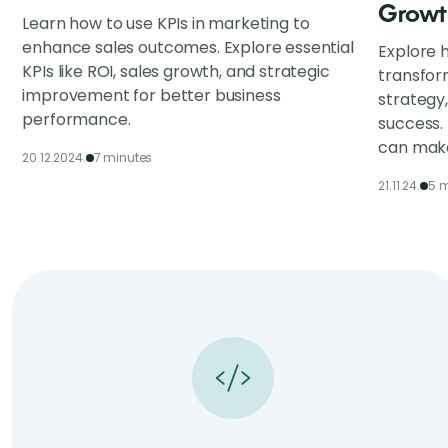
Growt
Learn how to use KPIs in marketing to
enhance sales outcomes. Explore essential
Explore h
KPIs like ROI, sales growth, and strategic
transfor
improvement for better business
strategy
performance.
success.
can make
20.12.2024.
7 minutes
21.11.24.
5 m