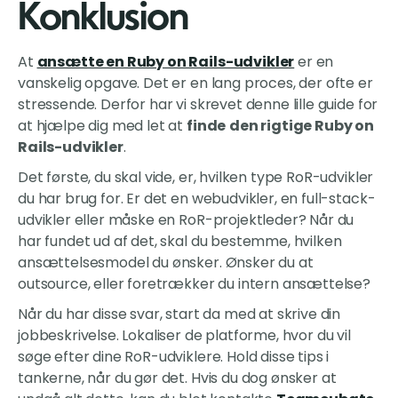
Konklusion
At
ansætte en Ruby on Rails-udvikler
er en
vanskelig opgave. Det er en lang proces, der ofte er
stressende. Derfor har vi skrevet denne lille guide for
at hjælpe dig med let at
finde
den rigtige Ruby on
Rails-udvikler
.
Det første, du skal vide, er, hvilken type RoR-udvikler
du har brug for. Er det en webudvikler, en full-stack-
udvikler eller måske en RoR-projektleder? Når du
har fundet ud af det, skal du bestemme, hvilken
ansættelsesmodel du ønsker. Ønsker du at
outsource, eller foretrækker du intern ansættelse?
Når du har disse svar, start da med at skrive din
jobbeskrivelse. Lokaliser de platforme, hvor du vil
søge efter dine RoR-udviklere. Hold disse tips i
tankerne, når du gør det. Hvis du dog ønsker at