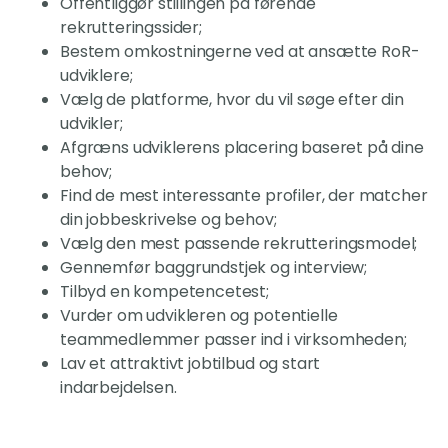
Offentliggør stillingen på førende
rekrutteringssider;
Bestem omkostningerne ved at ansætte RoR-
udviklere;
Vælg de platforme, hvor du vil søge efter din
udvikler;
Afgræns udviklerens placering baseret på dine
behov;
Find de mest interessante profiler, der matcher
din jobbeskrivelse og behov;
Vælg den mest passende rekrutteringsmodel;
Gennemfør baggrundstjek og interview;
Tilbyd en kompetencetest;
Vurder om udvikleren og potentielle
teammedlemmer passer ind i virksomheden;
Lav et attraktivt jobtilbud og start
indarbejdelsen.