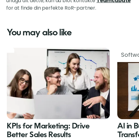
undgå alt dette, kan du blot kontakte
Teamcubate
for at finde din perfekte RoR-partner.
You may also like
Softwa
KPIs for Marketing: Drive
AI in 
Better Sales Results
Transf