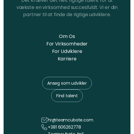
Det kræver det helt rigtige talent for at
vækste en virksomhed succesfuldt. Vi er din
partner til at finde de rigtige udviklere.
Om Os
For Virksomheder
For Udviklere
Karriere
Ansøg som udvikler
Find talent
hr@teamcubate.com
+381 606262778
Teamcubate ApS