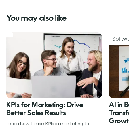
You may also like
Softwa
KPIs for Marketing: Drive
AI in 
Better Sales Results
Transf
Growt
Learn how to use KPIs in marketing to