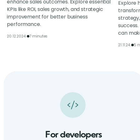
enhance sales outcomes. Explore essential
Explore h
KPIs like ROI, sales growth, and strategic
transfor
improvement for better business
strategy
performance.
success.
can make
20.12.2024.
7 minutes
21.11.24.
5 m
For developers