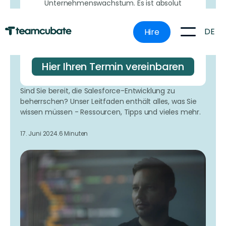
Unternehmenswachstum. Es ist absolut
kostenlos und hat vielen Menschen wie Ihnen
geholfen, herauszufinden, wie sie ihr
DE
Hire
Unternehmen effektiver ausbauen können, ohne
teure Fehler zu machen.
Hier Ihren Termin vereinbaren
Sind Sie bereit, die Salesforce-Entwicklung zu
beherrschen? Unser Leitfaden enthält alles, was Sie
wissen müssen - Ressourcen, Tipps und vieles mehr.
17. Juni 2024.
6 Minuten