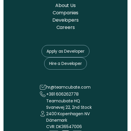
About Us
Companies
Developers
Careers
Apply as Developer
Hire a Developer
hr@teamcubate.com
+381 606262778
Teamcubate HQ
Svanevej 22, 2nd Stock
2400 Kopenhagen NV
Dänemark
CVR: DK36547006