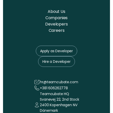
About Us
Companies
Developers
Careers
Apply as Developer
Hire a Developer
hr@teamcubate.com
+381 606262778
Teamcubate HQ
Svanevej 22, 2nd Stock
2400 Kopenhagen NV
Dänemark