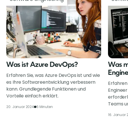
Was ist Azure DevOps?
Was m
Engin
Erfahren Sie, was Azure DevOps ist und wie
es Ihre Softwareentwicklung verbessern
Erfahren
kann. Grundlegende Funktionen und
Engineer
Vorteile einfach erklärt.
erforderl
Teams un
20. Januar 2024
6 Minuten
16. Januar 