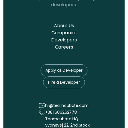
developers.
About Us
Companies
Developers
Careers
Apply as Developer
Hire a Developer
hr@teamcubate.com
+381 606262778
Teamcubate HQ
Svanevej 22, 2nd Stock