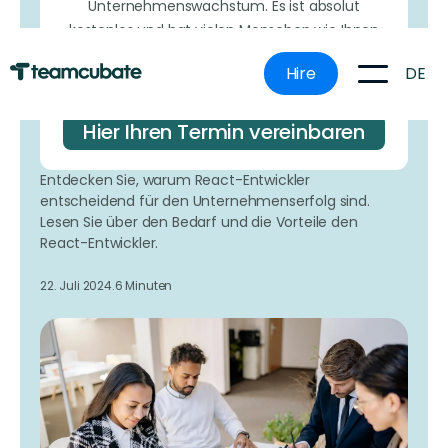
Unternehmenswachstum. Es ist absolut
kostenlos und hat vielen Menschen wie Ihnen
geholfen, herauszufinden, wie sie ihr
DE
Hire
Unternehmen effektiver ausbauen können, ohne
teure Fehler zu machen.
Hier Ihren Termin vereinbaren
Entdecken Sie, warum React-Entwickler
entscheidend für den Unternehmenserfolg sind.
Lesen Sie über den Bedarf und die Vorteile den
React-Entwickler.
22. Juli 2024.
6 Minuten