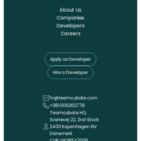
About Us
Companies
Developers
Careers
Apply as Developer
Hire a Developer
hr@teamcubate.com
+381 606262778
Teamcubate HQ
Svanevej 22, 2nd Stock
2400 Kopenhagen NV
Dänemark
CVR: DK36547006