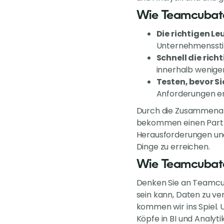
Wie Teamcubate 
Die richtigen Leu
Unternehmensstil 
Schnell die richt
innerhalb wenige
Testen, bevor Si
Anforderungen e
Durch die Zusammenarbe
bekommen einen Partne
Herausforderungen und
Dinge zu erreichen.
Wie Teamcubate 
Denken Sie an Teamcuba
sein kann, Daten zu ve
kommen wir ins Spiel. U
Köpfe in BI und Analyti