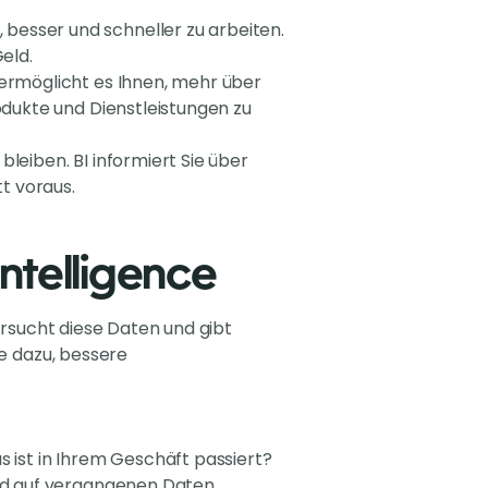
, besser und schneller zu arbeiten.
eld.
 ermöglicht es Ihnen, mehr über
odukte und Dienstleistungen zu
 bleiben. BI informiert Sie über
tt voraus.
Intelligence
tersucht diese Daten und gibt
ie dazu, bessere
s ist in Ihrem Geschäft passiert?
end auf vergangenen Daten