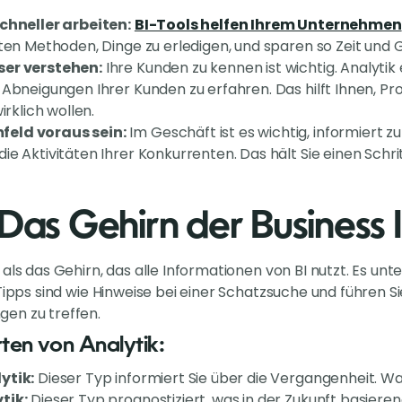
schneller arbeiten:
BI-Tools helfen Ihrem Unternehmen
sten Methoden, Dinge zu erledigen, und sparen so Zeit und G
ser verstehen:
Ihre Kunden zu kennen ist wichtig. Analytik
 Abneigungen Ihrer Kunden zu erfahren. Das hilft Ihnen, Pr
irklich wollen.
eld voraus sein:
Im Geschäft ist es wichtig, informiert zu
ie Aktivitäten Ihrer Konkurrenten. Das hält Sie einen Schri
 Das Gehirn der Business 
als das Gehirn, das alle Informationen von BI nutzt. Es un
 Tipps sind wie Hinweise bei einer Schatzsuche und führen S
en zu treffen.
ten von Analytik:
ytik:
Dieser Typ informiert Sie über die Vergangenheit. Wa
tik:
Dieser Typ prognostiziert, was in der Zukunft basier