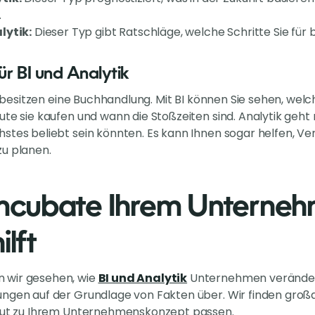
.
lytik:
Dieser Typ gibt Ratschläge, welche Schritte Sie fü
ür BI und Analytik
Sie besitzen eine Buchhandlung. Mit BI können Sie sehen, we
ute sie kaufen und wann die Stoßzeiten sind. Analytik geht
stes beliebt sein könnten. Es kann Ihnen sogar helfen, V
zu planen.
cubate Ihrem Unternehm
ilft
 wir gesehen, wie
BI und Analytik
Unternehmen veränder
ngen auf der Grundlage von Fakten über. Wir finden großa
 gut zu Ihrem Unternehmenskonzept passen.