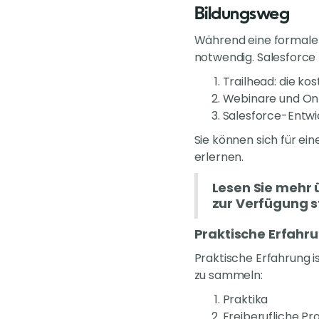
Bildungsweg
Während eine formale A
notwendig. Salesforce 
Trailhead: die ko
Webinare und On
Salesforce-Entwi
Sie können sich für e
erlernen.
Lesen Sie mehr 
zur Verfügung s
Praktische Erfah
Praktische Erfahrung i
zu sammeln:
Praktika
Freiberufliche Pr