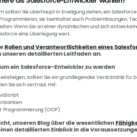
iere als Salesforce-Entwickler wählen?
 sollten Sie überhaupt in Erwägung ziehen, ein Salesforce
 Programmieren; sie beinhaltet auch Problemlösungen, T
ten. Wenn Sie an einer dynamischen und sich entwickelnden
lesforce eine Überlegung wert.
ie
Rollen und Verantwortlichkeiten eines Salesfo
 unseren detaillierten Leitfaden an.
um ein Salesforce-Entwickler zu werden
e einsteigen, sollten Sie ein grundlegendes Verständnis fü
n Sie sich vertraut mit:
vaScript
tenbanken
ter Programmierung (OOP)
icht, unseren Blog über die wesentlichen
Fähigke
einen detaillierten Einblick in die Voraussetzung