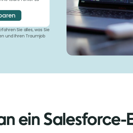
nbaren
rfahren Sie alles, was Sie
en und Ihren Traumjob
n ein Salesforce-E