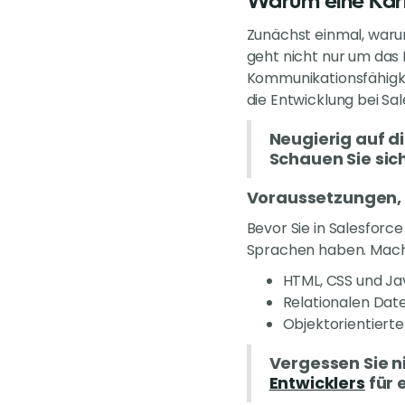
Warum eine Karr
Zunächst einmal, warum
geht nicht nur um das
Kommunikationsfähigkei
die Entwicklung bei Sa
Neugierig auf d
Schauen Sie sich
Voraussetzungen, 
Bevor Sie in Salesforc
Sprachen haben. Mache
HTML, CSS und Ja
Relationalen Da
Objektorientier
Vergessen Sie n
Entwicklers
für 