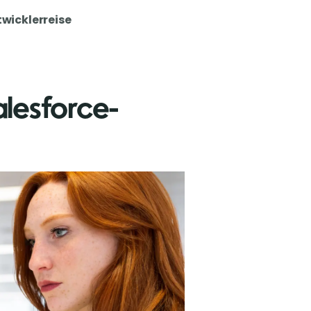
twicklerreise
alesforce-