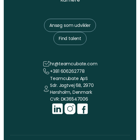
Ansøg som udvikler
Find talent
hr@teamcubate.com
+381 606262778
Teamcubate ApS
Sdr. Jagtvej 6B, 2970
Hørsholm, Denmark
CVR: DK36547006