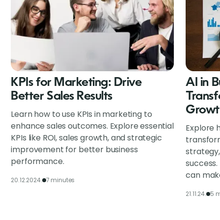
KPIs for Marketing: Drive
AI in 
Better Sales Results
Transf
Growt
Learn how to use KPIs in marketing to
enhance sales outcomes. Explore essential
Explore h
KPIs like ROI, sales growth, and strategic
transfor
improvement for better business
strategy
performance.
success.
can make
20.12.2024.
7 minutes
21.11.24.
5 m