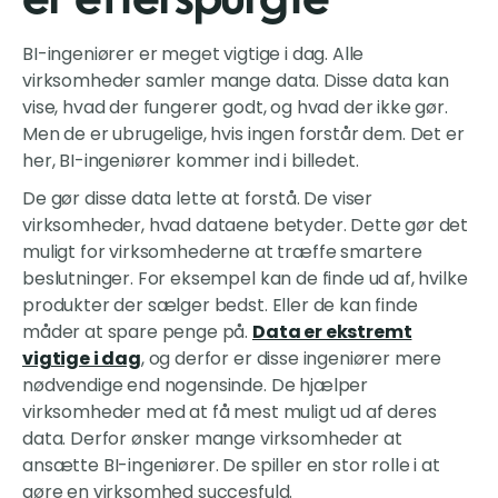
er efterspurgte
BI-ingeniører er meget vigtige i dag. Alle
virksomheder samler mange data. Disse data kan
vise, hvad der fungerer godt, og hvad der ikke gør.
Men de er ubrugelige, hvis ingen forstår dem. Det er
her, BI-ingeniører kommer ind i billedet.
De gør disse data lette at forstå. De viser
virksomheder, hvad dataene betyder. Dette gør det
muligt for virksomhederne at træffe smartere
beslutninger. For eksempel kan de finde ud af, hvilke
produkter der sælger bedst. Eller de kan finde
måder at spare penge på.
Data er ekstremt
vigtige i dag
, og derfor er disse ingeniører mere
nødvendige end nogensinde. De hjælper
virksomheder med at få mest muligt ud af deres
data. Derfor ønsker mange virksomheder at
ansætte BI-ingeniører. De spiller en stor rolle i at
gøre en virksomhed succesfuld.