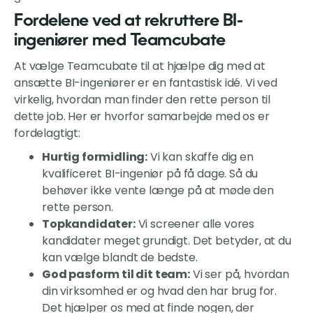
Fordelene ved at rekruttere BI-
ingeniører med Teamcubate
At vælge Teamcubate til at hjælpe dig med at
ansætte BI-ingeniører er en fantastisk idé. Vi ved
virkelig, hvordan man finder den rette person til
dette job. Her er hvorfor samarbejde med os er
fordelagtigt:
Hurtig formidling:
Vi kan skaffe dig en
kvalificeret BI-ingeniør på få dage. Så du
behøver ikke vente længe på at møde den
rette person.
Topkandidater:
Vi screener alle vores
kandidater meget grundigt. Det betyder, at du
kan vælge blandt de bedste.
God pasform til dit team:
Vi ser på, hvordan
din virksomhed er og hvad den har brug for.
Det hjælper os med at finde nogen, der