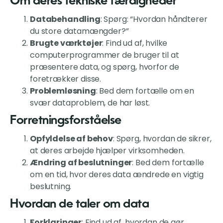
Om deres tekniske færdigheder
Databehandling
: Spørg: “Hvordan håndterer
du store datamængder?”
Brugte værktøjer
: Find ud af, hvilke
computerprogrammer de bruger til at
præsentere data, og spørg, hvorfor de
foretrækker disse.
Problemløsning
: Bed dem fortælle om en
svær dataproblem, de har løst.
Forretningsforståelse
Opfyldelse af behov
: Spørg, hvordan de sikrer,
at deres arbejde hjælper virksomheden.
Ændring af beslutninger
: Bed dem fortælle
om en tid, hvor deres data ændrede en vigtig
beslutning.
Hvordan de taler om data
Forklaringer
: Find ud af, hvordan de gør