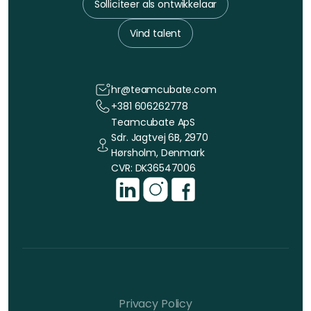
Solliciteer als ontwikkelaar
Vind talent
hr@teamcubate.com
+381 606262778
Teamcubate ApS
Sdr. Jagtvej 6B, 2970
Hørsholm, Denmark
CVR: DK36547006
Privacy Policy