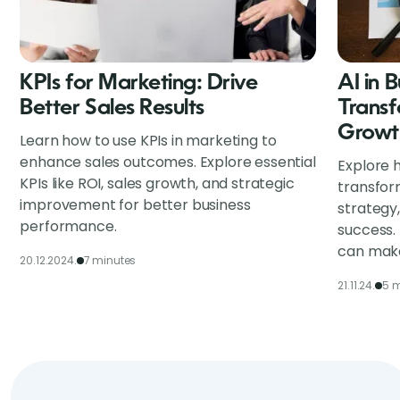
KPIs for Marketing: Drive
AI in 
Better Sales Results
Transf
Growt
Learn how to use KPIs in marketing to
enhance sales outcomes. Explore essential
Explore h
KPIs like ROI, sales growth, and strategic
transfor
improvement for better business
strategy
performance.
success.
can make
20.12.2024.
7 minutes
21.11.24.
5 m