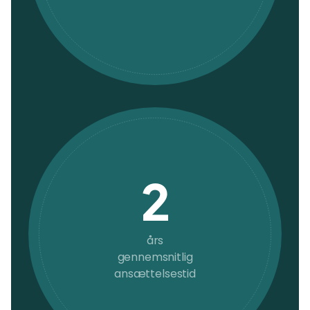
2
års
gennemsnitlig
ansættelsestid