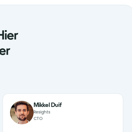
Hier
er
Mikkel Duif
Resights
CTO