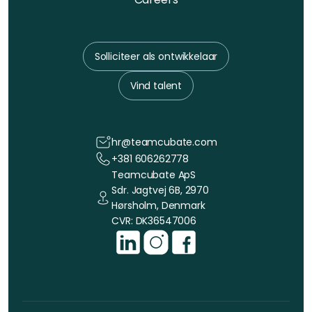
Solliciteer als ontwikkelaar
Vind talent
hr@teamcubate.com
+381 606262778
Teamcubate ApS
Sdr. Jagtvej 6B, 2970
Hørsholm, Denmark
CVR: DK36547006