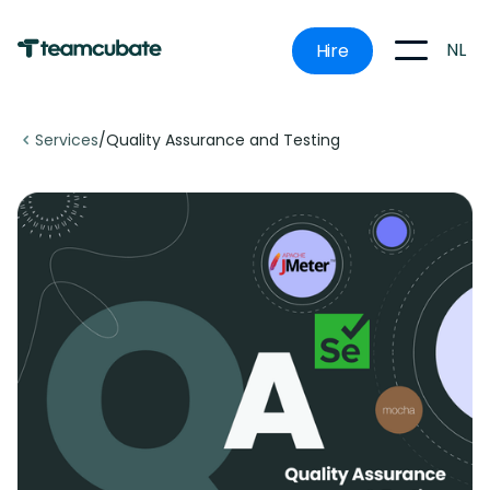
NL
Hire
Services
/
Quality Assurance and Testing