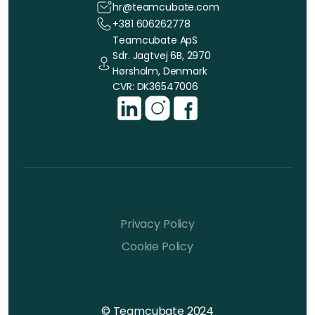
hr@teamcubate.com
+381 606262778
Teamcubate ApS
Sdr. Jagtvej 6B, 2970
Hørsholm, Denmark
CVR: DK36547006
Privacy Policy
Cookie Policy
© Teamcubate 2024