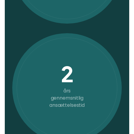
2
års
gennemsnitlig
ansættelsestid