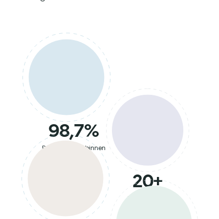
98,7%
Retentiegraad binnen
6 maanden
20+
Landen actief
geweest