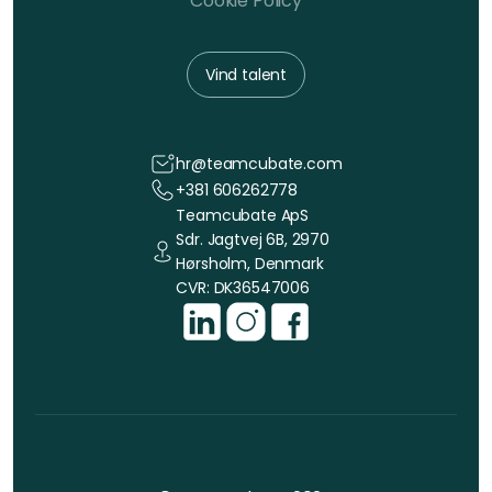
Cookie Policy
Vind talent
hr@teamcubate.com
+381 606262778
Teamcubate ApS
Sdr. Jagtvej 6B, 2970
Hørsholm, Denmark
CVR: DK36547006