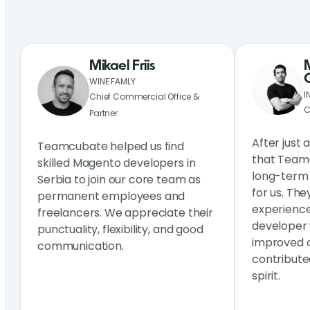
Mikael Friis
WINE FAMLY
I
Chief Commercial Office &
C
Partner
After just 
Teamcubate helped us find
that Teamc
skilled Magento developers in
long-term 
Serbia to join our core team as
for us. The
permanent employees and
experienc
freelancers. We appreciate their
developer 
punctuality, flexibility, and good
improved o
communication.
contribute
spirit.