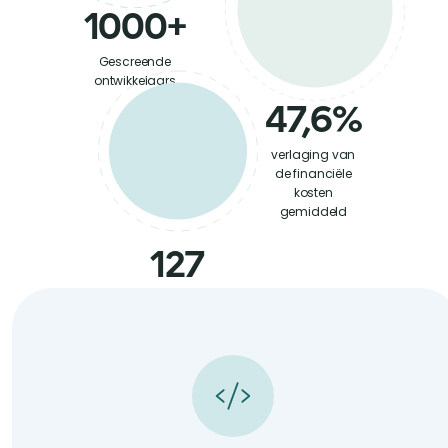
1000+
Gescreende
ontwikkelaars
47,6%
verlaging van
de financiële
kosten
gemiddeld
127
partners in EU
en NA