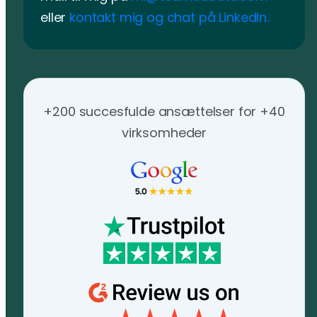
eller
kontakt mig og chat på Linkedln.
+200 succesfulde ansættelser for +40
virksomheder