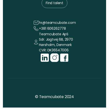
Find talent
hr@teamcubate.com
+381 606262778
Teamcubate ApS
Sdr. Jagtvej 6B, 2970
Hørsholm, Denmark
CVR: DK36547006
© Teamcubate 2024