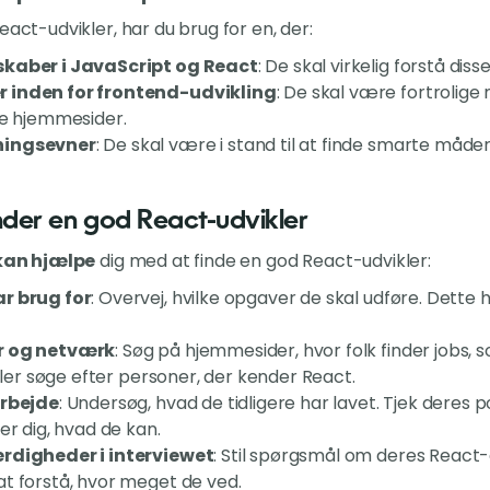
eact-udvikler, har du brug for en, der:
skaber i JavaScript og React
: De skal virkelig forstå dis
 inden for frontend-udvikling
: De skal være fortrolig
be hjemmesider.
ningsevner
: De skal være i stand til at finde smarte måde
der en god React-udvikler
 kan hjælpe
dig med at finde en god React-udvikler:
r brug for
: Overvej, hvilke opgaver de skal udføre. Dette
r og netværk
: Søg på hjemmesider, hvor folk finder jobs, 
eller søge efter personer, der kender React.
arbejde
: Undersøg, hvad de tidligere har lavet. Tjek deres 
er dig, hvad de kan.
ærdigheder i interviewet
: Stil spørgsmål om deres React-
t forstå, hvor meget de ved.