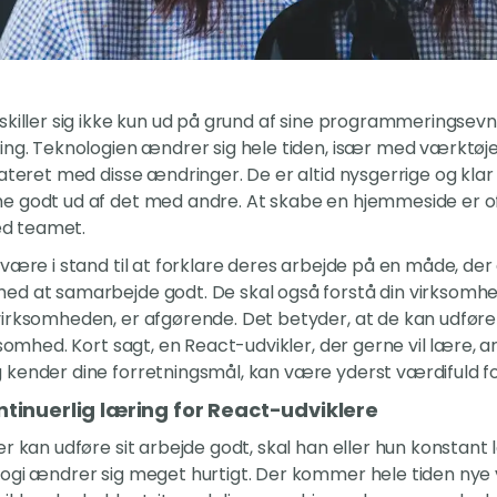
skiller sig ikke kun ud på grund af sine programmeringsev
ing. Teknologien ændrer sig hele tiden, især med værktøje
dateret med disse ændringer. De er altid nysgerrige og klar
e godt ud af det med andre. At skabe en hjemmeside er o
d teamet.
være i stand til at forklare deres arbejde på en måde, der e
ed at samarbejde godt. De skal også forstå din virksomhed
virksomheden, er afgørende. Det betyder, at de kan udfør
ksomhed. Kort sagt, en React-udvikler, der gerne vil lære, a
kender dine forretningsmål, kan være yderst værdifuld for
tinuerlig læring for React-udviklere
r kan udføre sit arbejde godt, skal han eller hun konstant 
logi ændrer sig meget hurtigt. Der kommer hele tiden nye