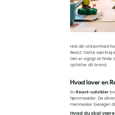
Hvis din virksomhed ha
React. Dette værktøj e
Det er vigtigt at find
opfatter dit brand.
Hvad laver en R
En
React-udvikler
bru
hjemmesider. De sikrer,
mennesker besøger din
Hvad du skal væ