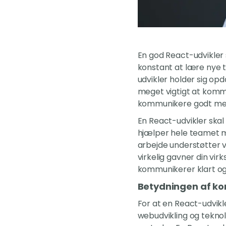
En god React-udvikler 
konstant at lære nye t
udvikler holder sig op
meget vigtigt at komm
kommunikere godt me
En React-udvikler skal 
hjælper hele teamet m
arbejde understøtter 
virkelig gavner din vir
kommunikerer klart og 
Betydningen af kon
For at en React-udvikle
webudvikling og tekno