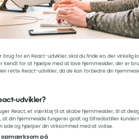
r brug for en React-udvikler, skal du finde en, der virkel
r kendt for at hjælpe med at lave hjemmesider, der er bru
e den rette React-udvikler, da de kan forbedre din hjemme
eact-udvikler?
ger React, et værktøj til at skabe hjemmesider, til at des
 at din hjemmeside fungerer godt og tilfredsstiller kunderne.
 side og hjælper din virksomhed med at vokse.
re opmærksom på