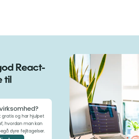
god React-
til
 virksomhed?
 gratis og har hjulpet
f, hvordan man kan
egå dyre fejltagelser.