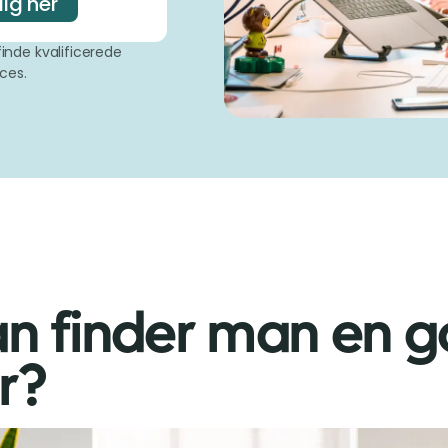
dig her
nde kvalificerede
ces.
n finder man en g
r?