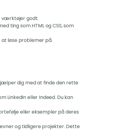
se værktøjer godt.
e med ting som HTML og CSS, som
r at løse problemer på.
 hjælper dig med at finde den rette
som LinkedIn eller Indeed. Du kan
portefølje eller eksempler på deres
evner og tidligere projekter. Dette