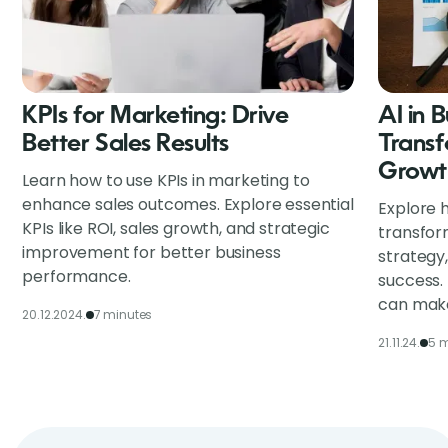
KPIs for Marketing: Drive
AI in 
Better Sales Results
Transf
Growt
Learn how to use KPIs in marketing to
enhance sales outcomes. Explore essential
Explore h
KPIs like ROI, sales growth, and strategic
transfor
improvement for better business
strategy
performance.
success.
can make
20.12.2024.
7 minutes
21.11.24.
5 m