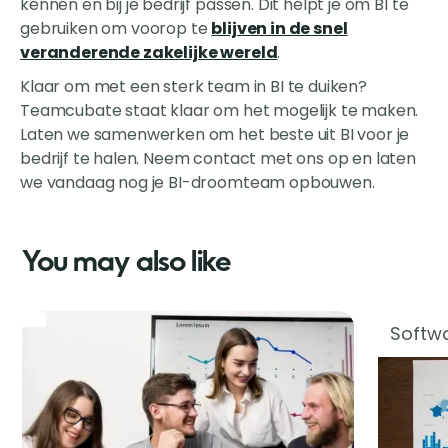
kennen en bij je bedrijf passen. Dit helpt je om BI te
gebruiken om voorop te
blijven in de snel
veranderende zakelijke wereld
.
Klaar om met een sterk team in BI te duiken?
Teamcubate staat klaar om het mogelijk te maken.
Laten we samenwerken om het beste uit BI voor je
bedrijf te halen. Neem contact met ons op en laten
we vandaag nog je BI-droomteam opbouwen.
You may also like
Softwa