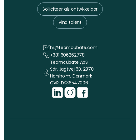
Solliciteer als ontwikkelaar
Vind talent
hr@teamcubate.com
+381 606262778
Teamcubate ApS
Sdr. Jagtvej 6B, 2970
Hørsholm, Denmark
CVR: DK36547006